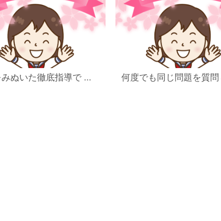
みぬいた徹底指導で ...
何度でも同じ問題を質問し 