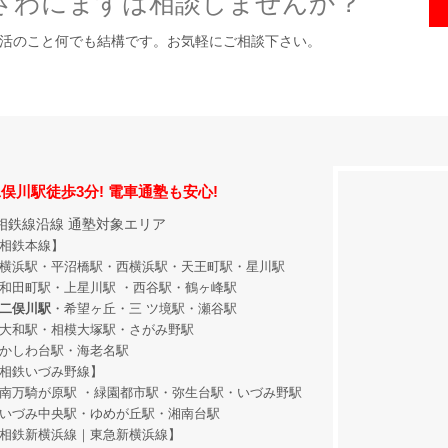
ざわにまずは相談しませんか？
活のこと何でも結構です。お気軽にご相談下さい。
俣川駅徒歩3分! 電車通塾も安心!
相鉄線沿線 通塾対象エリア
相鉄本線】
横浜駅・平沼橋駅・西横浜駅・天王町駅・星川駅
和田町駅
・上星川駅 ・西谷駅・鶴ヶ峰駅
二俣川駅
・希望ヶ丘
・三 ツ境駅・瀬谷駅
大和駅・相模大塚駅・さがみ野駅
かしわ台駅・海老名駅
相鉄いづみ野線】
南万騎が原駅 ・緑園都市駅・弥生台駅・いづみ野駅
いづみ中央駅・ゆめが丘駅・湘南台駅
相鉄新横浜線｜東急新横浜線】