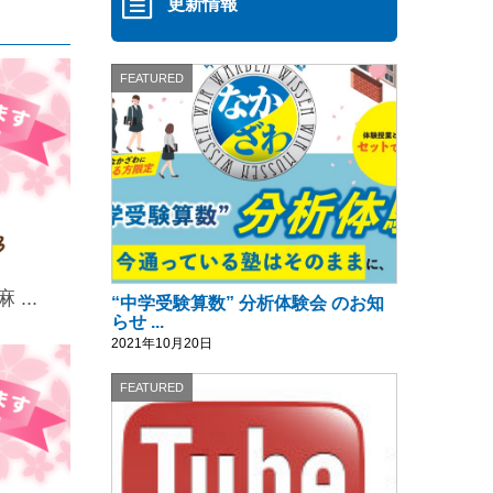
更新情報
FEATURED
...
“中学受験算数” 分析体験会 のお知
らせ ...
2021年10月20日
FEATURED