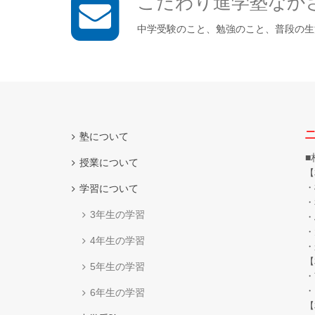
こだわり進学塾なか
中学受験のこと、勉強のこと、普段の生
二
塾について
■
授業について
【
・
学習について
・
3年生の学習
・
・
4年生の学習
・
【
5年生の学習
・
・
6年生の学習
【