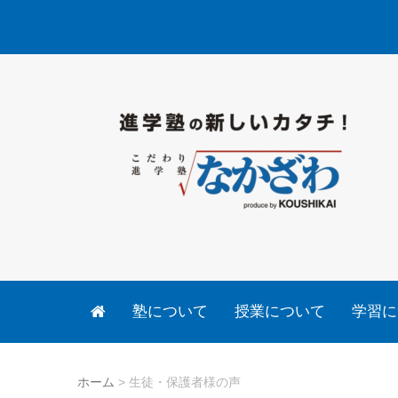
塾について
授業について
学習に
ホーム
>
生徒・保護者様の声