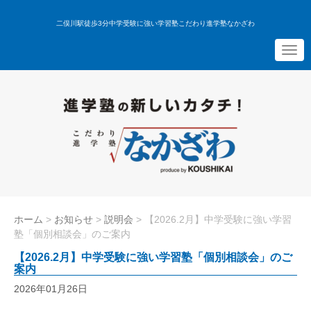
二俣川駅徒歩3分中学受験に強い学習塾こだわり進学塾なかざわ
N
a
v
i
g
a
t
i
o
n
ホーム
>
お知らせ
>
説明会
>
【2026.2月】中学受験に強い学習
塾「個別相談会」のご案内
【2026.2月】中学受験に強い学習塾「個別相談会」のご
案内
2026年01月26日