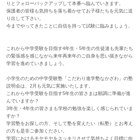
りとフォローバックアップして本番へ臨んでいきます。
保護者の皆様も気持ちを落ち着かせてお子様たちを元気に送
り出して下さい。
今までやってきたことに自信を持って試験に臨みましょう。
これから中学受験を目指す4年生・5年生の生徒達も先輩たち
の緊張感を感じながら来年再来年のご自身を思い描きながら
学習を進めていきましょう。
小学生のための中学受験塾「こだわり進学塾なかざわ」の塾
説明会は、2月も元気に実施いたします。
これから中学受験を目指す5年生の皆さまは順調に準備が進
んでいますか？
3年生・4年生の皆さまも学校の勉強を楽しく感じられていま
すか？
学習塾をお探しの方、そして塾を変えたい（転塾）とお考え
の方も是非ご参加ください。
学習におけるモヤモヤをスッキリさせて気持ちよく目標に向