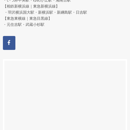
・いづみ中央駅・ゆめが丘駅・湘南台駅
【相鉄新横浜線｜東急新横浜線】
・羽沢横浜国大駅・新横浜駅・新綱島駅・日吉駅
【東急東横線｜東急目黒線】
・元住吉駅・武蔵小杉駅