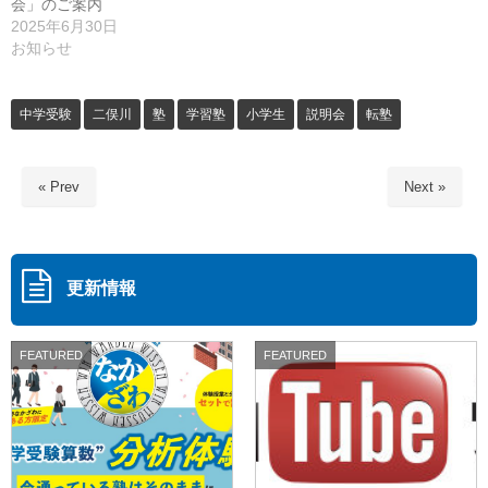
会」のご案内
2025年6月30日
お知らせ
中学受験
二俣川
塾
学習塾
小学生
説明会
転塾
« Prev
Next »
更新情報
FEATURED
FEATURED