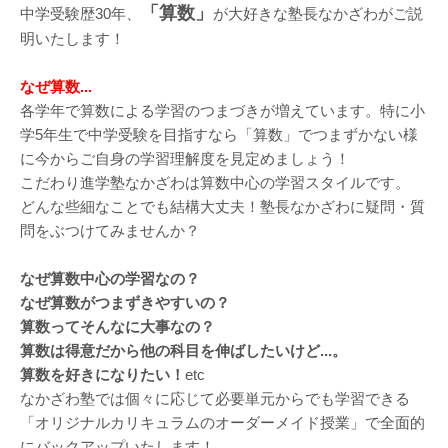
「算数」
中学受験歴30年、
が大好きな塾長なかざわがご説
明いたします！
なぜ算数...
各学年で算数による学習のつまづきが増えています。特に小
学5年生で中学受験を目指すなら「算数」でつまずかない様
に今からご自身の学習理解度を見定めましょう！
こだわり進学塾なかざわは算数中心の学習スタイルです。
どんな些細なことでも結構大丈夫！塾長なかざわに疑問・質
問をぶつけてみませんか？
なぜ算数中心の学習なの？
なぜ算数がつまずきやすいの？
算数ってそんなに大事なの？
算数は得意だから他の科目を伸ばしたいけど...。
算数を好きになりたい！
etc
なかざわ塾では個々に応じて必要単元からでも学習できる
「オリジナルカリキュラムのオーダーメイド授業」で全面的
にバックアップいたします！