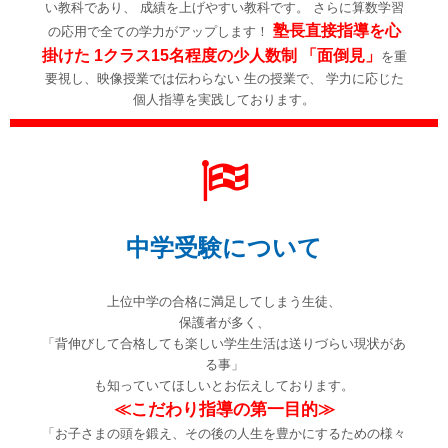
い教科であり、
成績を上げやすい教科です。
さらに算数学習
塾長直接指導を心
の応用で全ての学力がアップします！
掛けた
1
クラス
15
名程度の少人数制
「面倒見」
を重
要視し、映像授業では伝わらない
生の授業
で、
学力に応じた
個人指導
を実践しております。
中学受験について
上位中学の合格に満足してしまう生徒、
保護者が多く、
「背伸びして合格しても楽しい学生生活は送りづらい現状があ
る事」
も知っていてほしいとお伝えしております。
≪こだわり指導の第一目的≫
「お子さまの頭を鍛え、その後の人生を豊かにするための様々