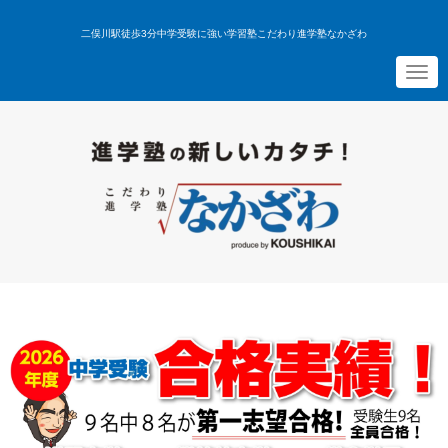
二俣川駅徒歩3分中学受験に強い学習塾こだわり進学塾なかざわ
N
a
v
i
g
a
t
i
o
n