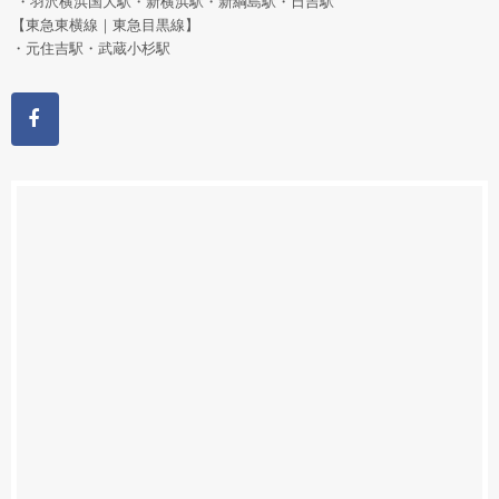
・羽沢横浜国大駅・新横浜駅・新綱島駅・日吉駅
【東急東横線｜東急目黒線】
・元住吉駅・武蔵小杉駅