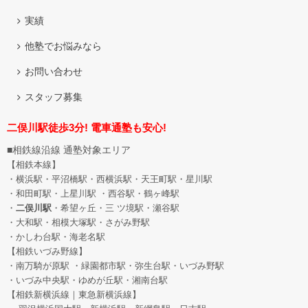
実績
他塾でお悩みなら
お問い合わせ
スタッフ募集
二俣川駅徒歩3分! 電車通塾も安心!
■相鉄線沿線 通塾対象エリア
【相鉄本線】
・横浜駅・平沼橋駅・西横浜駅・天王町駅・星川駅
・和田町駅
・上星川駅 ・西谷駅・鶴ヶ峰駅
・
二俣川駅
・希望ヶ丘
・三 ツ境駅・瀬谷駅
・大和駅・相模大塚駅・さがみ野駅
・かしわ台駅・海老名駅
【相鉄いづみ野線】
・南万騎が原駅 ・緑園都市駅・弥生台駅・いづみ野駅
・いづみ中央駅・ゆめが丘駅・湘南台駅
【相鉄新横浜線｜東急新横浜線】