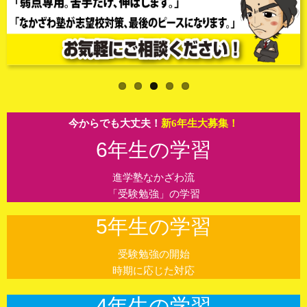
今からでも大丈夫！
新6年生大募集！
6年生の学習
進学塾なかざわ流
「受験勉強」の学習
5年生の学習
受験勉強の開始
時期に応じた対応
4年生の学習