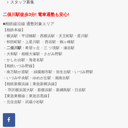
スタッフ募集
二俣川駅徒歩3分! 電車通塾も安心!
■相鉄線沿線 通塾対象エリア
【相鉄本線】
・横浜駅・平沼橋駅・西横浜駅・天王町駅・星川駅
・和田町駅
・上星川駅 ・西谷駅・鶴ヶ峰駅
・
二俣川駅
・希望ヶ丘
・三 ツ境駅・瀬谷駅
・大和駅・相模大塚駅・さがみ野駅
・かしわ台駅・海老名駅
【相鉄いづみ野線】
・南万騎が原駅 ・緑園都市駅・弥生台駅・いづみ野駅
・いづみ中央駅・ゆめが丘駅・湘南台駅
【相鉄新横浜線｜東急新横浜線】
・羽沢横浜国大駅・新横浜駅・新綱島駅・日吉駅
【東急東横線｜東急目黒線】
・元住吉駅・武蔵小杉駅