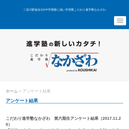
二俣川駅徒歩3分中学受験に強い学習塾こだわり進学塾なかざわ
N
a
v
i
g
a
t
i
o
n
ホーム
>
アンケート結果
アンケート結果
こだわり
進学
塾なかざわ
第六期生
アンケート
結果（
2017.11.2
0
）