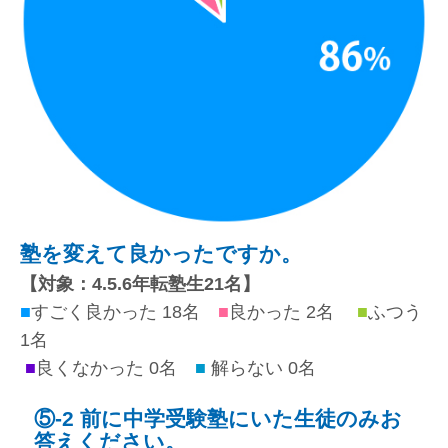
塾
を変えて良かったですか。
【対象：4.5.6年転塾生21名】
■
すごく良かった 18名
■
良かった 2名
■
ふつう
1名
■
良くなかった 0名
■
解らない 0名
⑤-2 前に中学受験塾にいた生徒のみお
答えください。