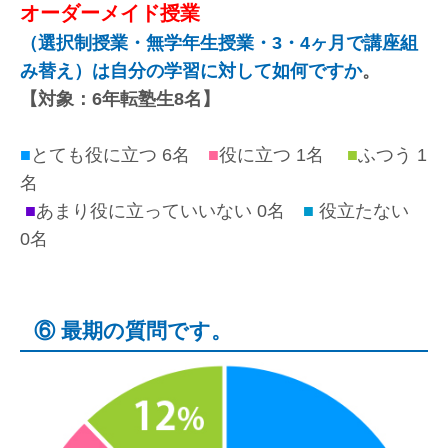
オーダーメイド授業
（選択制授業・無学年生授業・3・4ヶ月で講座組
み替え）は自分の学習に対して如何ですか
。
【対象：6年転塾生8名】
■
とても役に立つ 6名
■
役に立つ 1名
■
ふつう 1
名
■
あまり役に立っていいない 0名
■
役立たない
0名
⑥ 最期の質問です。