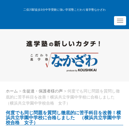
二俣川駅徒歩3分中学受験に強い学習塾こだわり進学塾なかざわ
N
a
v
i
g
a
t
i
o
n
ホーム
>
生徒達・保護者様の声
>
何度でも同じ問題を質問し徹
底的に苦手科目を改善！横浜共立学園中学校に合格しました
（横浜共立学園中学校合格 女子）
何度でも同じ問題を質問し徹底的に苦手科目を改善！横
浜共立学園中学校に合格しました （横浜共立学園中学
校合格 女子）