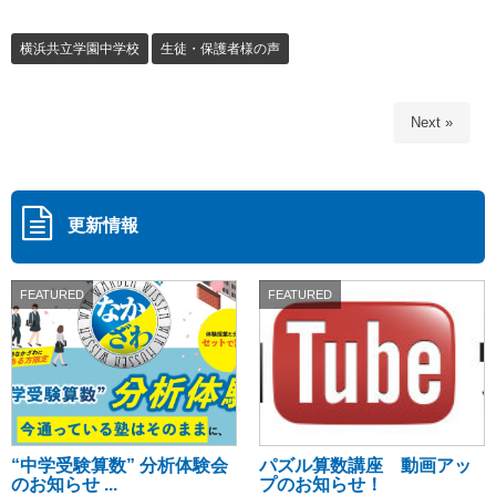
横浜共立学園中学校
生徒・保護者様の声
Next »
更新情報
FEATURED
FEATURED
“中学受験算数” 分析体験会
パズル算数講座 動画アッ
のお知らせ ...
プのお知らせ！