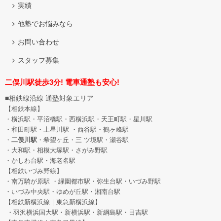
実績
他塾でお悩みなら
お問い合わせ
スタッフ募集
二俣川駅徒歩3分! 電車通塾も安心!
■相鉄線沿線 通塾対象エリア
【相鉄本線】
・横浜駅・平沼橋駅・西横浜駅・天王町駅・星川駅
・和田町駅
・上星川駅 ・西谷駅・鶴ヶ峰駅
・
二俣川駅
・希望ヶ丘
・三 ツ境駅・瀬谷駅
・大和駅・相模大塚駅・さがみ野駅
・かしわ台駅・海老名駅
【相鉄いづみ野線】
・南万騎が原駅 ・緑園都市駅・弥生台駅・いづみ野駅
・いづみ中央駅・ゆめが丘駅・湘南台駅
【相鉄新横浜線｜東急新横浜線】
・羽沢横浜国大駅・新横浜駅・新綱島駅・日吉駅