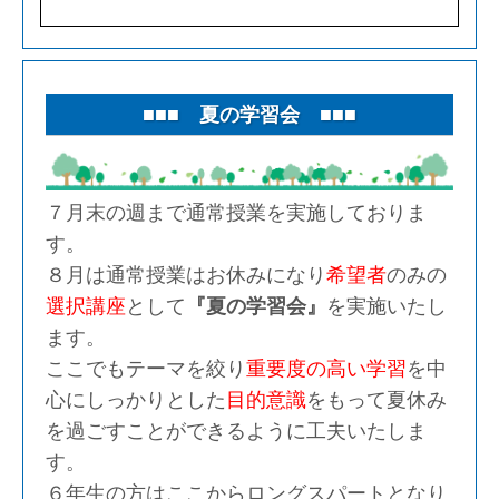
■■■ 夏の学習会 ■■■
７月末の週まで通常授業を実施しておりま
す。
８月は通常授業はお休みになり
希望者
のみの
選択講座
として
『夏の学習会』
を実施いたし
ます。
ここでもテーマを絞り
重要度の高い学習
を中
心にしっかりとした
目的意識
をもって夏休み
を過ごすことができるように工夫いたしま
す。
６年生の方はここからロングスパートとなり