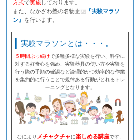
方式
で
実施
しております。
また、なかざわ塾の名物企画
『実験マラソ
ン』
を行います。
実験マラソンとは・・・。
５時間ぶっ続け
で多種多様な実験を行い、科学に
対する好奇心を強め、実験器具の使い方や実験を
行う際の手順の確認など論理的かつ効率的な作業
を集約的に行うことで規律ある行動がとれるトレ
ーニングとなります。
メチャクチャ
楽しめる講座
なにより
に
です。