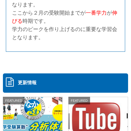
なります。
ここから２月の受験開始までが
一番学力
が
伸
びる
時期です。
学力のピークを作り上げるのに重要な学習会
となります。
更新情報
FEATURED
FEATURED