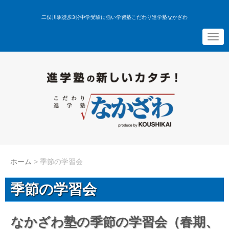
二俣川駅徒歩3分中学受験に強い学習塾こだわり進学塾なかざわ
N
a
v
i
g
a
t
i
o
n
ホーム
>
季節の学習会
季節の学習会
なかざわ塾の季節の学習会（春期、