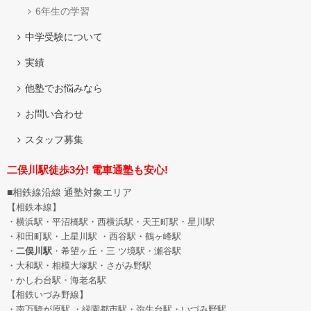
6年生の学習
中学受験について
実績
他塾でお悩みなら
お問い合わせ
スタッフ募集
二俣川駅徒歩3分! 電車通塾も安心!
■相鉄線沿線 通塾対象エリア
【相鉄本線】
・横浜駅・平沼橋駅・西横浜駅・天王町駅・星川駅
・和田町駅
・上星川駅 ・西谷駅・鶴ヶ峰駅
・
二俣川駅
・希望ヶ丘
・三 ツ境駅・瀬谷駅
・大和駅・相模大塚駅・さがみ野駅
・かしわ台駅・海老名駅
【相鉄いづみ野線】
・南万騎が原駅 ・緑園都市駅・弥生台駅・いづみ野駅