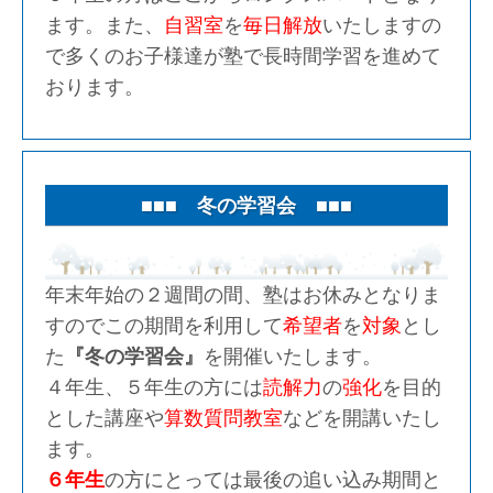
ます。また、
自習室
を
毎日解放
いたしますの
で多くのお子様達が塾で長時間学習を進めて
おります。
■■■ 冬の学習会 ■■■
年末年始の２週間の間、塾はお休みとなりま
すのでこの期間を利用して
希望者
を
対象
とし
た
『冬の学習会』
を開催いたします。
４年生、５年生の方には
読解力
の
強化
を目的
とした講座や
算数質問教室
などを開講いたし
ます。
６年生
の方にとっては最後の追い込み期間と