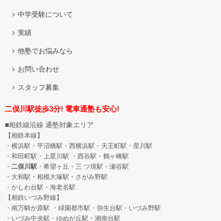
中学受験について
実績
他塾でお悩みなら
お問い合わせ
スタッフ募集
二俣川駅徒歩3分! 電車通塾も安心!
■相鉄線沿線 通塾対象エリア
【相鉄本線】
・横浜駅・平沼橋駅・西横浜駅・天王町駅・星川駅
・和田町駅
・上星川駅 ・西谷駅・鶴ヶ峰駅
・
二俣川駅
・希望ヶ丘
・三 ツ境駅・瀬谷駅
・大和駅・相模大塚駅・さがみ野駅
・かしわ台駅・海老名駅
【相鉄いづみ野線】
・南万騎が原駅 ・緑園都市駅・弥生台駅・いづみ野駅
・いづみ中央駅・ゆめが丘駅・湘南台駅