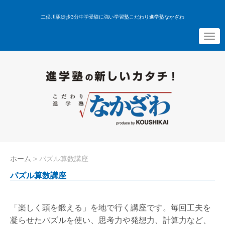
二俣川駅徒歩3分中学受験に強い学習塾こだわり進学塾なかざわ
N
a
v
i
g
a
t
i
o
n
ホーム
>
パズル算数講座
パズル算数講座
「楽しく頭を鍛える」を地で行く講座です。毎回工夫を
凝らせたパズルを使い、思考力や発想力、計算力など、