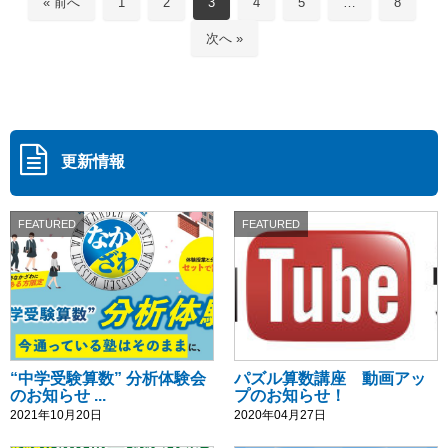
« 前へ
1
2
3
4
5
…
8
次へ »
更新情報
FEATURED
FEATURED
“中学受験算数” 分析体験会
パズル算数講座 動画アッ
のお知らせ ...
プのお知らせ！
2021年10月20日
2020年04月27日