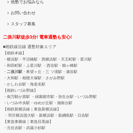
他塾でお悩みなら
お問い合わせ
スタッフ募集
二俣川駅徒歩3分! 電車通塾も安心!
■相鉄線沿線 通塾対象エリア
【相鉄本線】
・横浜駅・平沼橋駅・西横浜駅・天王町駅・星川駅
・和田町駅
・上星川駅 ・西谷駅・鶴ヶ峰駅
・
二俣川駅
・希望ヶ丘
・三 ツ境駅・瀬谷駅
・大和駅・相模大塚駅・さがみ野駅
・かしわ台駅・海老名駅
【相鉄いづみ野線】
・南万騎が原駅 ・緑園都市駅・弥生台駅・いづみ野駅
・いづみ中央駅・ゆめが丘駅・湘南台駅
【相鉄新横浜線｜東急新横浜線】
・羽沢横浜国大駅・新横浜駅・新綱島駅・日吉駅
【東急東横線｜東急目黒線】
・元住吉駅・武蔵小杉駅