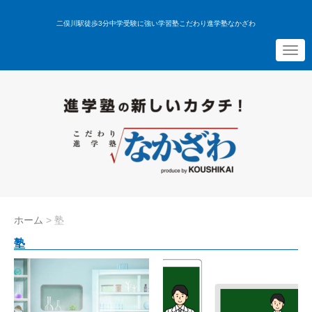
二俣川駅徒歩3分中学受験に強い学習塾こだわり進学塾なかざわ
N
a
v
i
g
a
t
i
o
n
ホーム
>
塾
塾