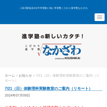
二俣川駅徒歩3分中学受験に強い学習塾こだわり進学塾なかざわ
N
a
v
i
g
a
t
i
o
n
ホーム
>
お知らせ
>
7/21（日）体験理科実験教室のご案内（リ
モート）
7/21（日）体験理科実験教室のご案内（リモート）
2024年07月09日