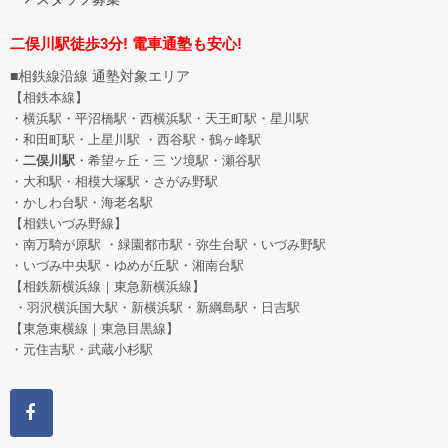
二俣川駅徒歩3分! 電車通塾も安心!
■相鉄線沿線 通塾対象エリア
【相鉄本線】
・横浜駅・平沼橋駅・西横浜駅・天王町駅・星川駅
・和田町駅
・上星川駅 ・西谷駅・鶴ヶ峰駅
・
二俣川駅
・希望ヶ丘
・三 ツ境駅・瀬谷駅
・大和駅・相模大塚駅・さがみ野駅
・かしわ台駅・海老名駅
【相鉄いづみ野線】
・南万騎が原駅 ・緑園都市駅・弥生台駅・いづみ野駅
・いづみ中央駅・ゆめが丘駅・湘南台駅
【相鉄新横浜線｜東急新横浜線】
・羽沢横浜国大駅・新横浜駅・新綱島駅・日吉駅
【東急東横線｜東急目黒線】
・元住吉駅・武蔵小杉駅