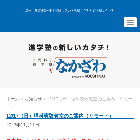
二俣川駅徒歩3分中学受験に強い学習塾こだわり進学塾なかざわ
N
a
v
i
g
a
t
i
o
n
ホーム
>
お知らせ
>
12/17（日）理科実験教室のご案内（リモー
ト）
12/17（日）理科実験教室のご案内（リモート）
2023年11月21日