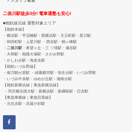
スタッフ募集
二俣川駅徒歩3分! 電車通塾も安心!
■相鉄線沿線 通塾対象エリア
【相鉄本線】
・横浜駅・平沼橋駅・西横浜駅・天王町駅・星川駅
・和田町駅
・上星川駅 ・西谷駅・鶴ヶ峰駅
・
二俣川駅
・希望ヶ丘
・三 ツ境駅・瀬谷駅
・大和駅・相模大塚駅・さがみ野駅
・かしわ台駅・海老名駅
【相鉄いづみ野線】
・南万騎が原駅 ・緑園都市駅・弥生台駅・いづみ野駅
・いづみ中央駅・ゆめが丘駅・湘南台駅
【相鉄新横浜線｜東急新横浜線】
・羽沢横浜国大駅・新横浜駅・新綱島駅・日吉駅
【東急東横線｜東急目黒線】
・元住吉駅・武蔵小杉駅