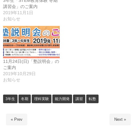
3年生「STEM教育体験 冬期
講習会」のご案内
2019年11月1日
お知らせ
11月24日(日)「塾説明会」の
ご案内
2019年10月29日
お知らせ
3年生
冬期
理科実験
能力開発
講習
転塾
« Prev
Next »