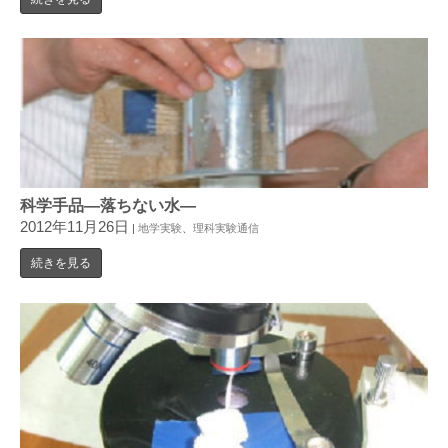
科学手品―落ちない水―
2012年11月26日
|
地学実験
、
理科実験通信
続きを見る