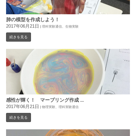
肺の模型を作成しよう！
2017年06月21日
|
理科実験通信
、
生物実験
続きを見る
感性が輝く！ マーブリング作成 ...
2017年06月21日
|
物理実験
、
理科実験通信
続きを見る