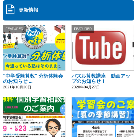
更新情報
FEATURED
FEATURED
“中学受験算数” 分析体験会
パズル算数講座 動画アッ
のお知らせ ...
プのお知らせ！
2021年10月20日
2020年04月27日