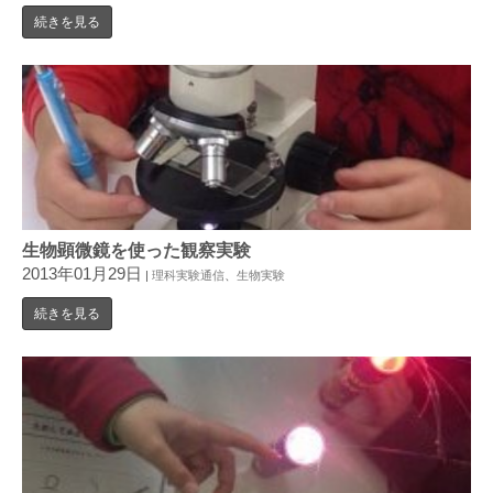
続きを見る
生物顕微鏡を使った観察実験
2013年01月29日
|
理科実験通信
、
生物実験
続きを見る