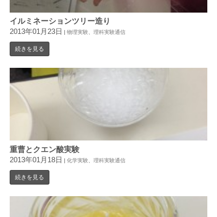
イルミネーションツリー造り
2013年01月23日
|
物理実験
、
理科実験通信
続きを見る
重曹とクエン酸実験
2013年01月18日
|
化学実験
、
理科実験通信
続きを見る