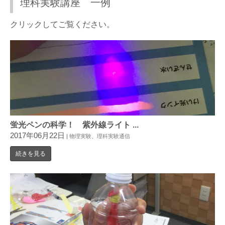
理科実験講座 一例
クリックしてご覧ください。
蛍光ペンの科学！ 紫外線ライト ...
2017年06月22日
|
物理実験
、
理科実験通信
続きを見る