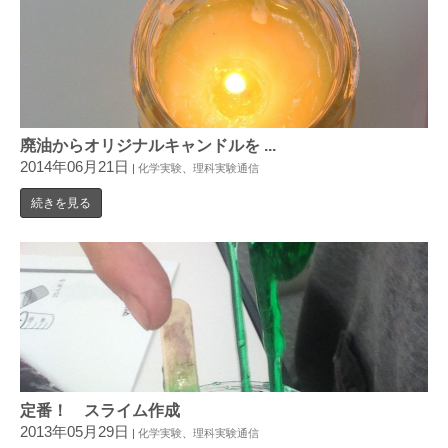
廃油からオリジナルキャンドルを ...
2014年06月21日
|
化学実験
、
理科実験通信
続きを見る
定番！ スライム作成
2013年05月29日
|
化学実験
、
理科実験通信