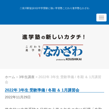
二俣川駅徒歩3分中学受験に強い学習塾こだわり進学塾なかざわ
N
a
v
i
g
a
t
i
o
n
ホーム
>
3年生講座
>
2022年 3年生 受験準備 / 冬期 ＆ 1月講習
会
2022年 3年生 受験準備 / 冬期 ＆ 1月講習会
2022年11月29日