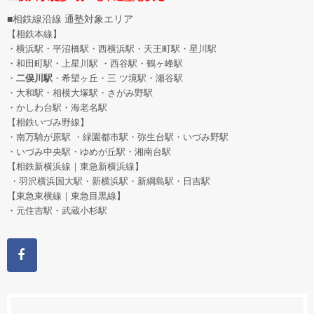
■相鉄線沿線 通塾対象エリア
【相鉄本線】
・横浜駅・平沼橋駅・西横浜駅・天王町駅・星川駅
・和田町駅
・上星川駅 ・西谷駅・鶴ヶ峰駅
・
二俣川駅
・希望ヶ丘
・三 ツ境駅・瀬谷駅
・大和駅・相模大塚駅・さがみ野駅
・かしわ台駅・海老名駅
【相鉄いづみ野線】
・南万騎が原駅 ・緑園都市駅・弥生台駅・いづみ野駅
・いづみ中央駅・ゆめが丘駅・湘南台駅
【相鉄新横浜線｜東急新横浜線】
・羽沢横浜国大駅・新横浜駅・新綱島駅・日吉駅
【東急東横線｜東急目黒線】
・元住吉駅・武蔵小杉駅