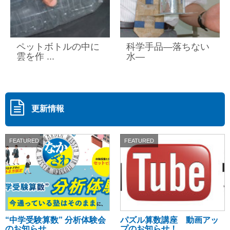
ペットボトルの中に
科学手品―落ちない
雲を作 ...
水―
更新情報
FEATURED
FEATURED
“中学受験算数” 分析体験会
パズル算数講座 動画アッ
のお知らせ ...
プのお知らせ！