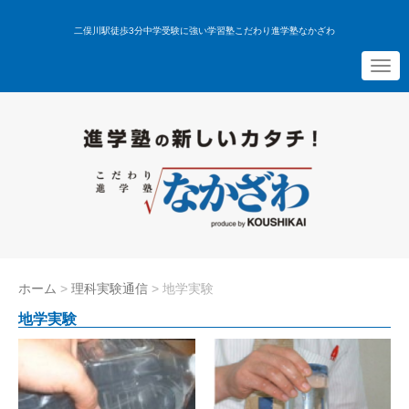
二俣川駅徒歩3分中学受験に強い学習塾こだわり進学塾なかざわ
N
a
v
i
g
a
t
i
o
n
ホーム
>
理科実験通信
>
地学実験
地学実験