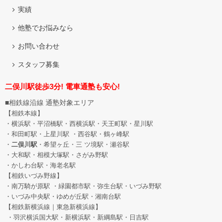
実績
他塾でお悩みなら
お問い合わせ
スタッフ募集
二俣川駅徒歩3分! 電車通塾も安心!
■相鉄線沿線 通塾対象エリア
【相鉄本線】
・横浜駅・平沼橋駅・西横浜駅・天王町駅・星川駅
・和田町駅
・上星川駅 ・西谷駅・鶴ヶ峰駅
・
二俣川駅
・希望ヶ丘
・三 ツ境駅・瀬谷駅
・大和駅・相模大塚駅・さがみ野駅
・かしわ台駅・海老名駅
【相鉄いづみ野線】
・南万騎が原駅 ・緑園都市駅・弥生台駅・いづみ野駅
・いづみ中央駅・ゆめが丘駅・湘南台駅
【相鉄新横浜線｜東急新横浜線】
・羽沢横浜国大駅・新横浜駅・新綱島駅・日吉駅