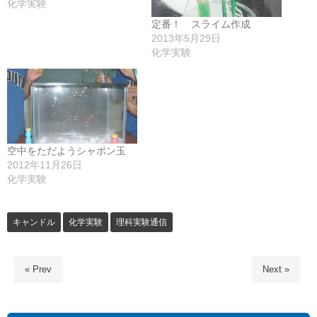
化学実験
定番！ スライム作成
2013年5月29日
化学実験
空中をただようシャボン玉
2012年11月26日
化学実験
キャンドル
化学実験
理科実験通信
« Prev
Next »