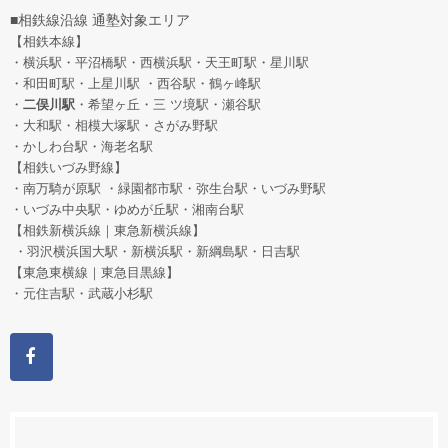
■相鉄線沿線 通塾対象エリア
【相鉄本線】
・横浜駅・平沼橋駅・西横浜駅・天王町駅・星川駅
・和田町駅
・上星川駅 ・西谷駅・鶴ヶ峰駅
・
二俣川駅
・希望ヶ丘
・三 ツ境駅・瀬谷駅
・大和駅・相模大塚駅・さがみ野駅
・かしわ台駅・海老名駅
【相鉄いづみ野線】
・南万騎が原駅 ・緑園都市駅・弥生台駅・いづみ野駅
・いづみ中央駅・ゆめが丘駅・湘南台駅
【相鉄新横浜線｜東急新横浜線】
・羽沢横浜国大駅・新横浜駅・新綱島駅・日吉駅
【東急東横線｜東急目黒線】
・元住吉駅・武蔵小杉駅