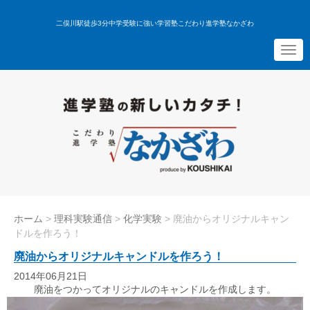
二俣川駅徒歩3分中学受験に強い学習塾こだわり進学塾なかざわ
N
a
v
i
g
a
t
i
o
n
ホーム
>
理科実験通信
>
化学実験
>
廃油からオリジナルキャン
ドルを作ろう！
廃油からオリジナルキャンドルを作ろう！
2014年06月21日
廃油をつかってオリジナルのキャンドルを作成します。