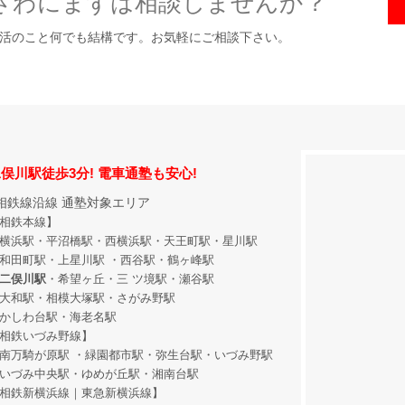
ざわにまずは相談しませんか？
活のこと何でも結構です。お気軽にご相談下さい。
俣川駅徒歩3分! 電車通塾も安心!
相鉄線沿線 通塾対象エリア
相鉄本線】
横浜駅・平沼橋駅・西横浜駅・天王町駅・星川駅
和田町駅
・上星川駅 ・西谷駅・鶴ヶ峰駅
二俣川駅
・希望ヶ丘
・三 ツ境駅・瀬谷駅
大和駅・相模大塚駅・さがみ野駅
かしわ台駅・海老名駅
相鉄いづみ野線】
南万騎が原駅 ・緑園都市駅・弥生台駅・いづみ野駅
いづみ中央駅・ゆめが丘駅・湘南台駅
相鉄新横浜線｜東急新横浜線】