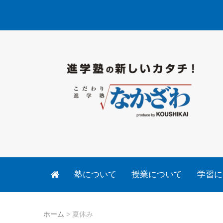
塾について
授業について
学習に
ホーム
>
夏休み