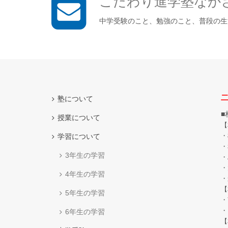
こだわり進学塾なか
中学受験のこと、勉強のこと、普段の生
二
塾について
■
授業について
【
・
学習について
・
3年生の学習
・
・
4年生の学習
・
【
5年生の学習
・
・
6年生の学習
【