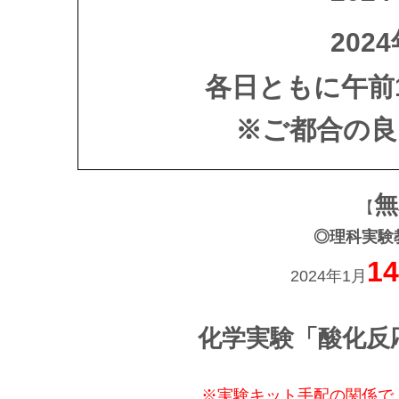
202
各日ともに午前1
※ご都合の良
無
【
◎理科実験
1
2024年1月
化学実験「酸化反
※実験キット手配の関係で