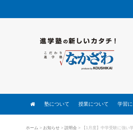
塾について
授業について
学習に
ホーム
>
お知らせ
>
説明会
>
【1月度】中学受験に強い