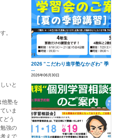
です。
2026 “こだわり進学塾なかざわ“ 季
...
2026年06月30日
難しいと
は他塾を
していま
てどう
験勉強の
お考えで