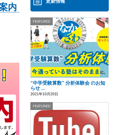
更新情報
案内
FEATURED
“中学受験算数” 分析体験会 のお知
らせ ...
2021年10月20日
FEATURED