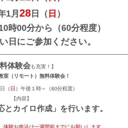
28
4年1月
日（
日
）
0時00分から（60分程度）
い日にご参加ください。
料体験会
も充実！】
教室（リモート）無料体験会！
4
日（
日
）午後１時～（60分程度）
【内容】
応とカイロ作成」を行います。
、体験お申込は一週間前までにお願いします。