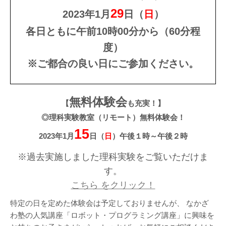
29
2023年1月
日（
日
）
各日ともに午前10時00分から（60分程
度）
※ご都合の良い日にご参加ください。
無料体験会
【
も充実！】
◎理科実験教室（リモート）無料体験会！
15
2023年1月
日（
日
）午後１時～午後２時
※過去実施しました理科実験をご覧いただけま
す。
こちら をクリック！
特定の日を定めた体験会は予定しておりませんが、 なかざ
わ塾の人気講座「ロボット・プログラミング講座」に興味を