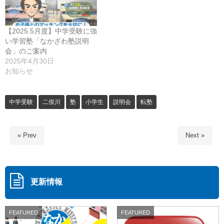
【2025.5月度】中学受験に強
い学習塾「なかざわ塾説明
会」のご案内
2025年4月30日
お知らせ
中学受験
二俣川
塾
小学生
説明会
転塾
« Prev
Next »
更新情報
FEATURED
FEATURED