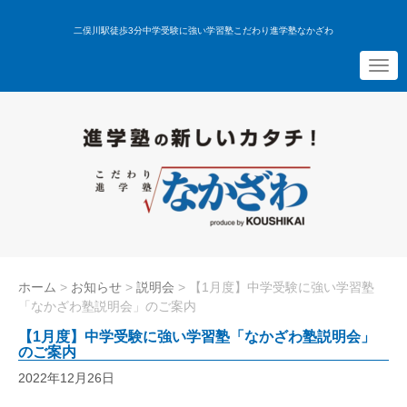
二俣川駅徒歩3分中学受験に強い学習塾こだわり進学塾なかざわ
N
a
v
i
g
a
t
i
o
n
ホーム
>
お知らせ
>
説明会
>
【1月度】中学受験に強い学習塾
「なかざわ塾説明会」のご案内
【1月度】中学受験に強い学習塾「なかざわ塾説明会」
のご案内
2022年12月26日