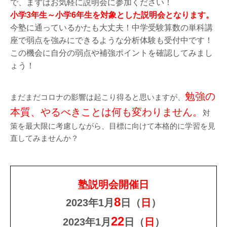
で、まずはお気軽に説明会に参加ください！
小学3年生～小学6年生を対象とした説明会となります。
今塾に通っているかたも大丈夫！中学受験算数の単科講
座で弱点を強みにできるような分析体験も受付中です！
この機会に自分の弱点や補強ポイントを確認してみまし
ょう！
勉強の
まだまだコロナの影響は起こり得ると思いますが、
本質、やるべきことは何も変わりません。
対
策を最大限に考慮しながら、目標に向けて本格的に学習を見
直してみませんか？
塾説明会開催日
8
2023年1月
日（
日
）
22
2023年1月
日（
日
）