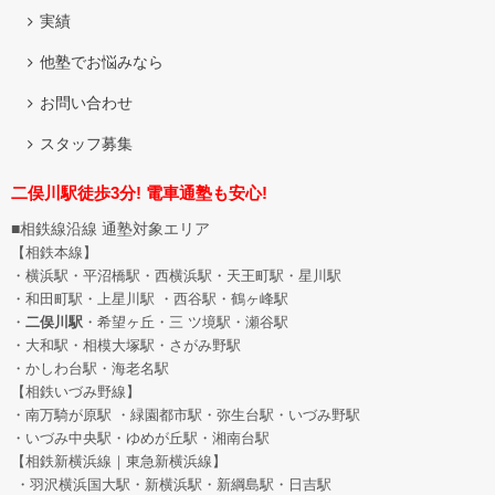
実績
他塾でお悩みなら
お問い合わせ
スタッフ募集
二俣川駅徒歩3分! 電車通塾も安心!
■相鉄線沿線 通塾対象エリア
【相鉄本線】
・横浜駅・平沼橋駅・西横浜駅・天王町駅・星川駅
・和田町駅
・上星川駅 ・西谷駅・鶴ヶ峰駅
・
二俣川駅
・希望ヶ丘
・三 ツ境駅・瀬谷駅
・大和駅・相模大塚駅・さがみ野駅
・かしわ台駅・海老名駅
【相鉄いづみ野線】
・南万騎が原駅 ・緑園都市駅・弥生台駅・いづみ野駅
・いづみ中央駅・ゆめが丘駅・湘南台駅
【相鉄新横浜線｜東急新横浜線】
・羽沢横浜国大駅・新横浜駅・新綱島駅・日吉駅