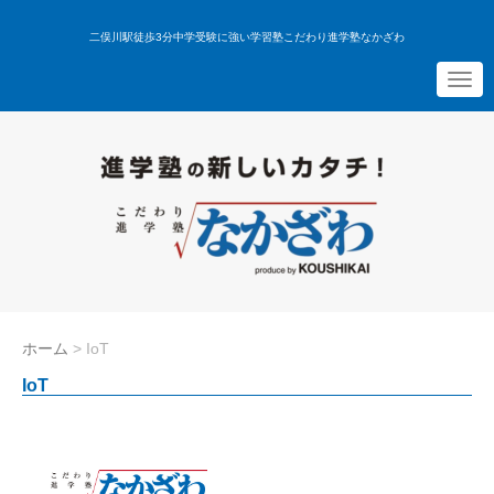
二俣川駅徒歩3分中学受験に強い学習塾こだわり進学塾なかざわ
N
a
v
i
g
a
t
i
o
n
ホーム
>
IoT
IoT