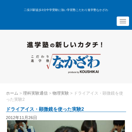
二俣川駅徒歩3分中学受験に強い学習塾こだわり進学塾なかざわ
N
a
v
i
g
a
t
i
o
n
ホーム
>
理科実験通信
>
物理実験
>
ドライアイス・顕微鏡を使
った実験2
ドライアイス・顕微鏡を使った実験2
2012年11月26日