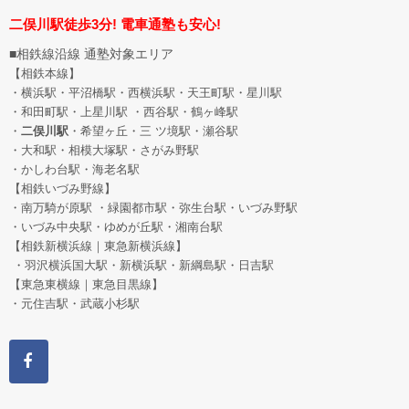
二俣川駅徒歩3分! 電車通塾も安心!
■相鉄線沿線 通塾対象エリア
【相鉄本線】
・横浜駅・平沼橋駅・西横浜駅・天王町駅・星川駅
・和田町駅
・上星川駅 ・西谷駅・鶴ヶ峰駅
・
二俣川駅
・希望ヶ丘
・三 ツ境駅・瀬谷駅
・大和駅・相模大塚駅・さがみ野駅
・かしわ台駅・海老名駅
【相鉄いづみ野線】
・南万騎が原駅 ・緑園都市駅・弥生台駅・いづみ野駅
・いづみ中央駅・ゆめが丘駅・湘南台駅
【相鉄新横浜線｜東急新横浜線】
・羽沢横浜国大駅・新横浜駅・新綱島駅・日吉駅
【東急東横線｜東急目黒線】
・元住吉駅・武蔵小杉駅