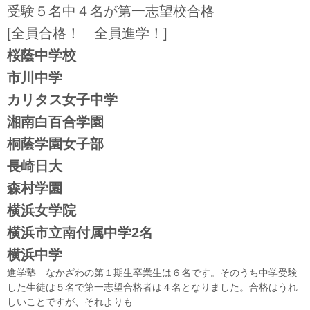
受験５名中４名が第一志望校合格
[全員合格！ 全員進学！]
桜蔭中学校
市川中学
カリタス女子中学
湘南白百合学園
桐蔭学園女子部
長崎日大
森村学園
横浜女学院
横浜市立南付属中学2名
横浜中学
進学塾 なかざわの第１期生卒業生は６名です。そのうち中学受験
した生徒は５名で第一志望合格者は４名となりました。合格はうれ
しいことですが、それよりも