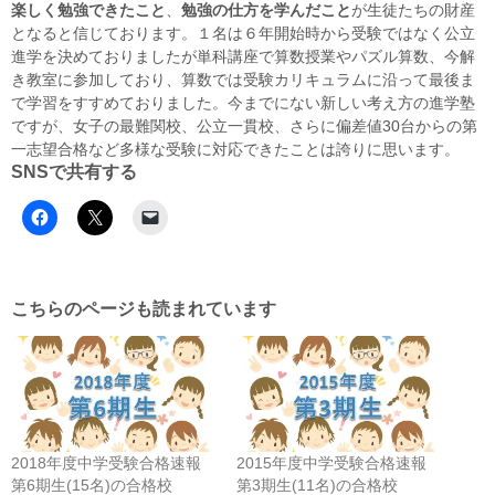
楽しく勉強できたこと
、
勉強の仕方を学んだこと
が生徒たちの財産
となると信じております。１名は６年開始時から受験ではなく公立
進学を決めておりましたが単科講座で算数授業やパズル算数、今解
き教室に参加しており、算数では受験カリキュラムに沿って最後ま
で学習をすすめておりました。今までにない新しい考え方の進学塾
ですが、女子の最難関校、公立一貫校、さらに偏差値30台からの第
一志望合格など多様な受験に対応できたことは誇りに思います。
SNSで共有する
こちらのページも読まれています
2018年度中学受験合格速報
2015年度中学受験合格速報
第6期生(15名)の合格校
第3期生(11名)の合格校