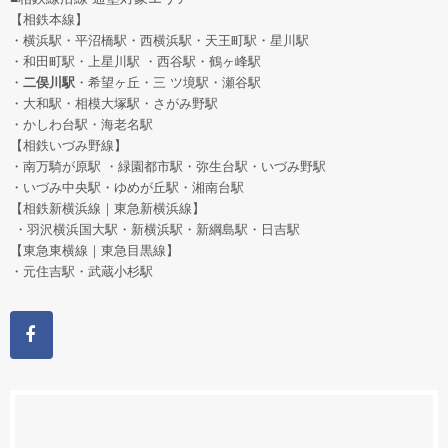
【相鉄本線】
・横浜駅・平沼橋駅・西横浜駅・天王町駅・星川駅
・和田町駅
・上星川駅 ・西谷駅・鶴ヶ峰駅
・
二俣川駅
・希望ヶ丘
・三 ツ境駅・瀬谷駅
・大和駅・相模大塚駅・さがみ野駅
・かしわ台駅・海老名駅
【相鉄いづみ野線】
・南万騎が原駅 ・緑園都市駅・弥生台駅・いづみ野駅
・いづみ中央駅・ゆめが丘駅・湘南台駅
【相鉄新横浜線｜東急新横浜線】
・羽沢横浜国大駅・新横浜駅・新綱島駅・日吉駅
【東急東横線｜東急目黒線】
・元住吉駅・武蔵小杉駅