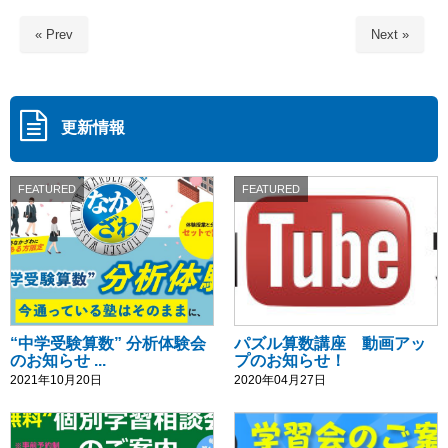
« Prev
Next »
更新情報
FEATURED
FEATURED
“中学受験算数” 分析体験会
パズル算数講座 動画アッ
のお知らせ ...
プのお知らせ！
2021年10月20日
2020年04月27日