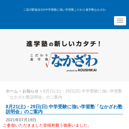
二俣川駅徒歩3分中学受験に強い学習塾こだわり進学塾なかざわ
N
a
v
i
g
a
t
i
o
n
ホーム
>
お知らせ
>
8月21(土)・29日(日) 中学受験に強い学習塾
「なかざわ塾説明会」のご案内
8月21(土)・29日(日) 中学受験に強い学習塾「なかざわ塾
説明会」のご案内
2021年07月19日
ご参加いただきました皆様有難う御座いました。