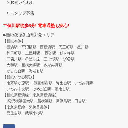
お問い合わせ
スタッフ募集
二俣川駅徒歩3分! 電車通塾も安心!
■相鉄線沿線 通塾対象エリア
【相鉄本線】
・横浜駅・平沼橋駅・西横浜駅・天王町駅・星川駅
・和田町駅
・上星川駅 ・西谷駅・鶴ヶ峰駅
・
二俣川駅
・希望ヶ丘
・三 ツ境駅・瀬谷駅
・大和駅・相模大塚駅・さがみ野駅
・かしわ台駅・海老名駅
【相鉄いづみ野線】
・南万騎が原駅 ・緑園都市駅・弥生台駅・いづみ野駅
・いづみ中央駅・ゆめが丘駅・湘南台駅
【相鉄新横浜線｜東急新横浜線】
・羽沢横浜国大駅・新横浜駅・新綱島駅・日吉駅
【東急東横線｜東急目黒線】
・元住吉駅・武蔵小杉駅