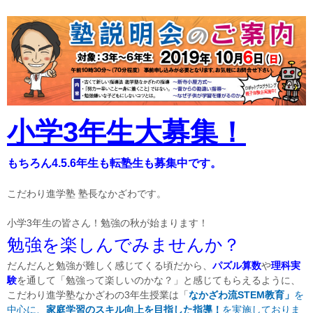
小学3年生大募集！
もちろん4.5.6年生も転塾生も募集中です。
こだわり進学塾 塾長なかざわです。
小学3年生の皆さん！勉強の秋が始まります！
勉強を楽しんでみませんか？
だんだんと勉強が難しく感じてくる頃だから、
パズル算数
や
理科実
験
を通して「勉強って楽しいのかな？」と感じてもらえるように、
こだわり進学塾なかざわの3年生授業は「
なかざわ流STEM教育」
を
中心に、
家庭学習のスキル向上を目指した指導！
を実施しておりま