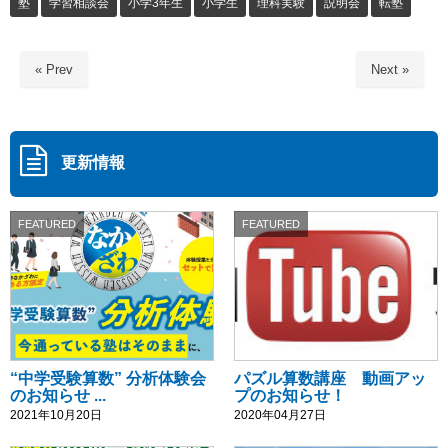
塾
学習相談会
小学3年生
小学生
理科実験
説明会
転塾
« Prev
Next »
更新情報
FEATURED
FEATURED
“中学受験算数” 分析体験会
パズル算数講座 動画アッ
のお知らせ ...
プのお知らせ！
2021年10月20日
2020年04月27日