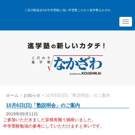
二俣川駅徒歩3分中学受験に強い学習塾こだわり進学塾なかざわ
N
a
v
i
g
a
t
i
o
n
ホーム
>
お知らせ
>
10月6日(日)「塾説明会」のご案内
10月6日(日)「塾説明会」のご案内
2019年09月11日
ご参加いただきました皆様有難う御座いました。
中学受験勉強の参考にしていただけますと幸いです。