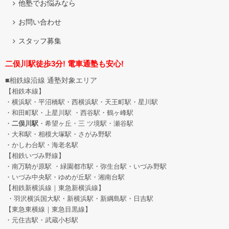
他塾でお悩みなら
お問い合わせ
スタッフ募集
二俣川駅徒歩3分! 電車通塾も安心!
■相鉄線沿線 通塾対象エリア
【相鉄本線】
・横浜駅・平沼橋駅・西横浜駅・天王町駅・星川駅
・和田町駅
・上星川駅 ・西谷駅・鶴ヶ峰駅
・
二俣川駅
・希望ヶ丘
・三 ツ境駅・瀬谷駅
・大和駅・相模大塚駅・さがみ野駅
・かしわ台駅・海老名駅
【相鉄いづみ野線】
・南万騎が原駅 ・緑園都市駅・弥生台駅・いづみ野駅
・いづみ中央駅・ゆめが丘駅・湘南台駅
【相鉄新横浜線｜東急新横浜線】
・羽沢横浜国大駅・新横浜駅・新綱島駅・日吉駅
【東急東横線｜東急目黒線】
・元住吉駅・武蔵小杉駅