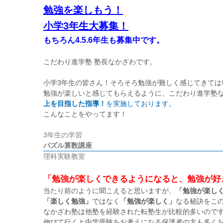
勉強を楽しもう！
小学3年生大募集！
もちろん4.5.6年生も募集中です。
こだわり進学塾 塾長なかざわです。
小学3年生の皆さん！そろそろ勉強が難しく感じてきては
勉強が楽しいと感じてもらえるように、こだわり進学塾な
上を目指した指導！
を実施しております。
こんなことをやってます！
3年生の学習
パズル算数講座
理科実験教室
「勉強が楽しくできるようになると、勉強が好
当たり前のように聞こえると思いますが、
「勉強が楽し
「楽しく勉強」
ではなく
「勉強が楽しく」
なる秘訣をこ
なかざわ塾は他塾を経験された転塾生が比較的多いので
伸びて行くと中学受験をお考えになる保護者の方も多く