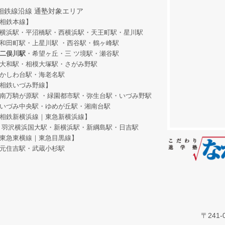
相鉄線沿線 通塾対象エリア
相鉄本線】
横浜駅・平沼橋駅・西横浜駅・天王町駅・星川駅
和田町駅
・上星川駅 ・西谷駅・鶴ヶ峰駅
二俣川駅
・希望ヶ丘
・三 ツ境駅・瀬谷駅
大和駅・相模大塚駅・さがみ野駅
かしわ台駅・海老名駅
相鉄いづみ野線】
南万騎が原駅 ・緑園都市駅・弥生台駅・いづみ野駅
いづみ中央駅・ゆめが丘駅・湘南台駅
相鉄新横浜線｜東急新横浜線】
羽沢横浜国大駅・新横浜駅・新綱島駅・日吉駅
東急東横線｜東急目黒線】
元住吉駅・武蔵小杉駅
〒241