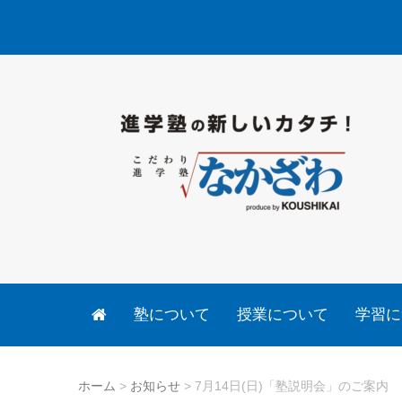
塾について
授業について
学習に
ホーム
>
お知らせ
>
7月14日(日)「塾説明会」のご案内