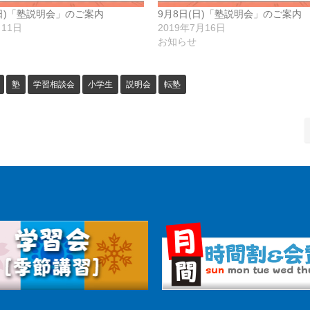
(日)「塾説明会」のご案内
9月8日(日)「塾説明会」のご案内
月11日
2019年7月16日
お知らせ
塾
学習相談会
小学生
説明会
転塾