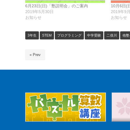
6月23日(日)「塾説明会」のご案内
10月6日
2019年5月30日
2019年9
お知らせ
お知らせ
3年生
STEM
プログラミング
中学受験
二俣川
他塾
« Prev