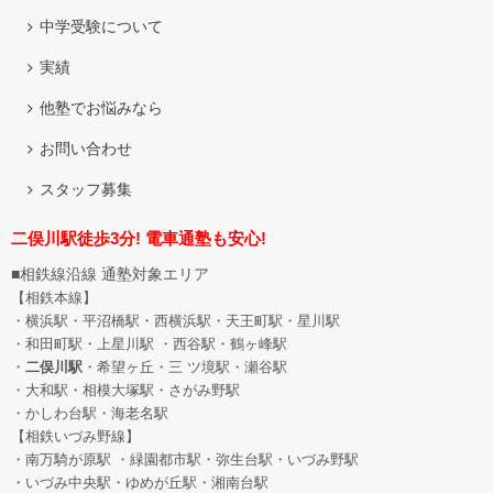
中学受験について
実績
他塾でお悩みなら
お問い合わせ
スタッフ募集
二俣川駅徒歩3分! 電車通塾も安心!
■相鉄線沿線 通塾対象エリア
【相鉄本線】
・横浜駅・平沼橋駅・西横浜駅・天王町駅・星川駅
・和田町駅
・上星川駅 ・西谷駅・鶴ヶ峰駅
・
二俣川駅
・希望ヶ丘
・三 ツ境駅・瀬谷駅
・大和駅・相模大塚駅・さがみ野駅
・かしわ台駅・海老名駅
【相鉄いづみ野線】
・南万騎が原駅 ・緑園都市駅・弥生台駅・いづみ野駅
・いづみ中央駅・ゆめが丘駅・湘南台駅