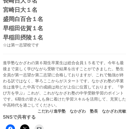
長崎日大５名
宮崎日大１名
盛岡白百合１名
早稲田佐賀１名
早稲田摂陵１名
☆は第一志望校です
進学塾なかざわの第６期生卒業生は総合会員１５名です。今年も最
後まで楽しく学びながら受験で結果を出すことができました。塾生
全員が第一志望か第二志望に合格しておりますが、これで勉強が終
わる訳ではなく、寧ろここからがスタートです。なかざわ塾の卒業
生は進学した中高での成績は殆どが上位に位置しております。『学
び方を学ぶ』これが、これがなかざわ塾の中学受験学習のポイント
です。6期生の皆さんも身に着けた学習スキルを活用して、充実した
中高時代を過ごしてください。
こだわり進学塾 なかざわ 塾長 なかざわ光敏
SNSで共有する