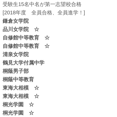
受験生15名中名が第一志望校合格
[2018年度 全員合格、全員進学！]
鎌倉女学院
品川女学院 ☆
自修館中等教育 ☆
自修館中等教育 ☆
清泉女学院
鶴見大学付属中学
桐蔭男子部
桐蔭中等教育
東海大相模 ☆
東海大相模 ☆
桐光学園 ☆
桐光学園 ☆