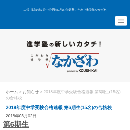
二俣川駅徒歩3分中学受験に強い学習塾こだわり進学塾なかざわ
N
a
v
i
g
a
t
i
o
n
ホーム
>
お知らせ
>
2018年度中学受験合格速報 第6期生(15名)
の合格校
2018年度中学受験合格速報 第6期生(15名)の合格校
2018年03月02日
第6期生