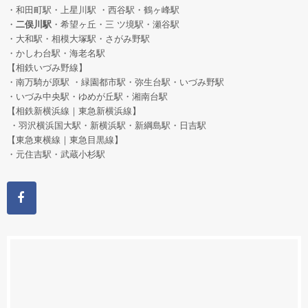
・和田町駅
・上星川駅 ・西谷駅・鶴ヶ峰駅
・
二俣川駅
・希望ヶ丘
・三 ツ境駅・瀬谷駅
・大和駅・相模大塚駅・さがみ野駅
・かしわ台駅・海老名駅
【相鉄いづみ野線】
・南万騎が原駅 ・緑園都市駅・弥生台駅・いづみ野駅
・いづみ中央駅・ゆめが丘駅・湘南台駅
【相鉄新横浜線｜東急新横浜線】
・羽沢横浜国大駅・新横浜駅・新綱島駅・日吉駅
【東急東横線｜東急目黒線】
・元住吉駅・武蔵小杉駅