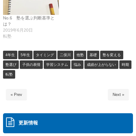
No.6 塾を選ぶ判断基準と
は？
2019年6月20日
転塾
4年生
5年生
タイミング
二俣川
他塾
基礎
塾を変える
塾選び
子供の表情
学習システム
悩み
成績が上がらない
時期
転塾
« Prev
Next »
更新情報