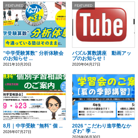
FEATURED
FEATURED
“中学受験算数” 分析体験会
パズル算数講座 動画アッ
のお知らせ ...
プのお知らせ！
2021年10月20日
2020年04月27日
8月｜中学受験 “無料” 個 ...
2026 “こだわり進学塾なか
ざわ“ 季 ...
2026年07月27日
2026年06月30日