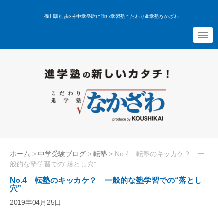
二俣川駅徒歩3分中学受験に強い学習塾こだわり進学塾なかざわ
N
a
v
i
g
a
t
i
o
n
ホーム
>
中学受験ブログ
>
転塾
>
No.4 転塾のキッカケ？ 一
般的な塾学習での“落とし穴”
No.4 転塾のキッカケ？ 一般的な塾学習での“落とし
穴”
2019年04月25日