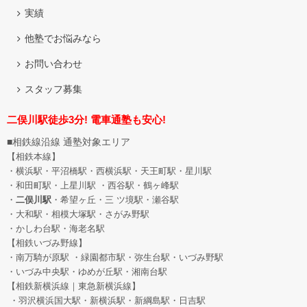
実績
他塾でお悩みなら
お問い合わせ
スタッフ募集
二俣川駅徒歩3分! 電車通塾も安心!
■相鉄線沿線 通塾対象エリア
【相鉄本線】
・横浜駅・平沼橋駅・西横浜駅・天王町駅・星川駅
・和田町駅
・上星川駅 ・西谷駅・鶴ヶ峰駅
・
二俣川駅
・希望ヶ丘
・三 ツ境駅・瀬谷駅
・大和駅・相模大塚駅・さがみ野駅
・かしわ台駅・海老名駅
【相鉄いづみ野線】
・南万騎が原駅 ・緑園都市駅・弥生台駅・いづみ野駅
・いづみ中央駅・ゆめが丘駅・湘南台駅
【相鉄新横浜線｜東急新横浜線】
・羽沢横浜国大駅・新横浜駅・新綱島駅・日吉駅