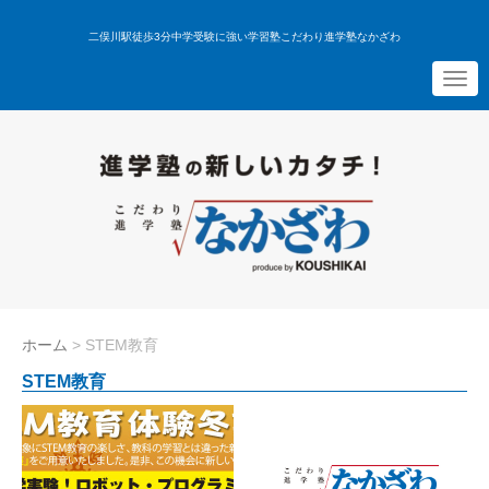
二俣川駅徒歩3分中学受験に強い学習塾こだわり進学塾なかざわ
N
a
v
i
g
a
t
i
o
n
ホーム
>
STEM教育
STEM教育